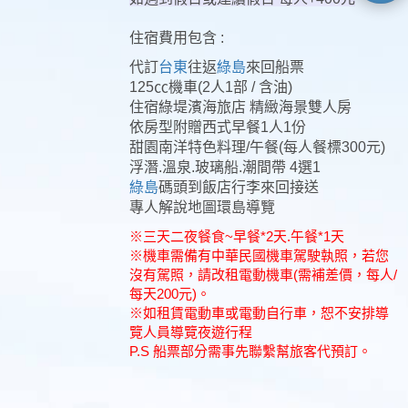
住宿費用包含 :
代訂
台東
往返
綠島
來回船票
125㏄機車(2人1部 / 含油)
住宿綠堤濱海旅店 精緻海景雙人房
依房型附贈西
式早餐1人1份
甜園南洋特色料理/
午餐(每人餐標300元)
浮潛.溫泉.玻璃船.潮間帶 4
選1
綠島
碼頭到飯店行李來回接送
專人解說地圖環島導覽
※三天二夜餐食~早餐*2天.午餐*1天
※機車需備有中華民國機車駕駛執照，若您
沒有駕照，請改租電動機車(需補差價，每人/
每天200元)。
※如租賃電動車或電動自行車，恕不安排導
覽人員導覽夜遊行程
P.S 船票部分需事先聯繫幫旅客代預訂。