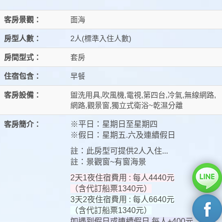
客房景觀：
面海
房型人數：
2人(標準入住人數)
房間型式：
套房
住宿包含：
早餐
客房設備：
盥洗用具,吹風機,電視,第四台,冷氣,無線網路,
網路,觀景窗,獨立式衛浴~乾濕分離
客房簡介：
※平日：星期日至星期四
※假日：星期五.六及連續假日
註：此房型可提供2人入住...
註：景觀窗~有窗海景
2天1夜住宿費用 : 每人4440元
（含代訂船票1340元）
3天2夜住宿費用 : 每人6640元
（含代訂船票1340元）
如遇到假日或連續假日 每人+400元