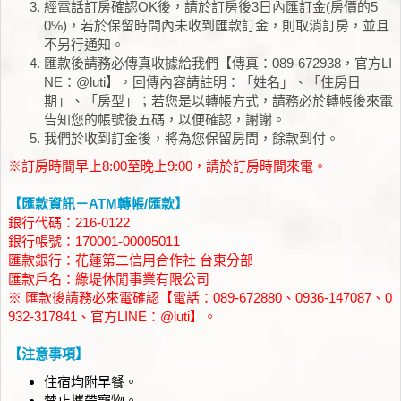
經電話訂房確認OK後，請於訂房後3日內匯訂金(房價的5
0%)，若於保留時間內未收到匯款訂金，則取消訂房，並且
不另行通知。
匯款後請務必傳真收據給我們【傳真：089-672938，官方LI
NE：@luti】，回傳內容請註明：「姓名」、「住房日
期」、「房型」；若您是以轉帳方式，請務必於轉帳後來電
告知您的帳號後五碼，以便確認，謝謝。
我們於收到訂金後，將為您保留房間，餘款到付。
※訂房時間早上8:00至晚上9:00，請於訂房時間來電。
【匯款資訊－ATM轉帳/匯款】
銀行代碼：216-0122
銀行帳號：170001-00005011
匯款銀行：花蓮第二信用合作社 台東分部
匯款戶名：綠堤休閒事業有限公司
※ 匯款後請務必來電確認【電話：089-672880、0936-147087、0
932-317841、官方LINE：@luti】。
【注意事項】
住宿均附早餐。
禁止攜帶寵物。