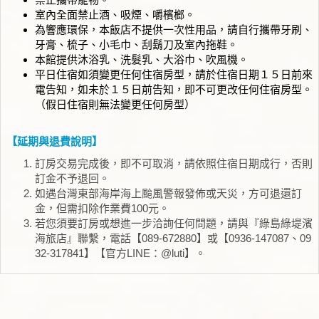
室內全面禁止酒、吸煙、嚼檳榔。
為響應環保，本飯店不提供一次性用品，請自行攜帶牙刷、
牙膏、梳子、小毛巾、刮鬍刀及室內拖鞋。
本館提供沐浴乳、洗髮乳、大浴巾、吹風機。
平日住宿如須變更任何住宿房型，請於住宿日期１５日前來
電告知，如未於１５日前告知，即不可更改任何住宿房型。
（假日住宿則無法變更任何房型）
【延期與退費說明】
訂房交易完成後，即不可取消，請依照住宿日期成行，否則
訂金不予退回。
如遇台灣東部海岸海上颱風警報發佈或天災，方可退還訂
金，但需扣除作業費100元。
若您須要訂房或想進一步洽詢任何問題，請與『綠島綠堤濱
海旅店』聯繫，電話【089-672880】或【0936-147087、09
32-317841】【官方LINE：@luti】。